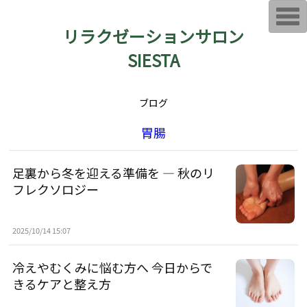
T
o
リラクゼーションサロン
g
g
SIESTA
l
e
n
a
v
ブログ
i
g
a
胃腸
t
i
o
n
足裏から冬を迎える準備を ― 秋のリ
フレクソロジー
2025/10/14 15:07
冷えやむくみに悩む方へ 今日からで
きるケアと整え方