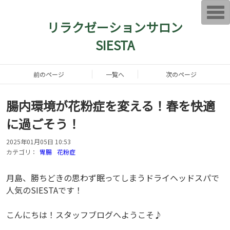
T
o
リラクゼーションサロン
g
g
SIESTA
l
e
n
a
v
前のページ
一覧へ
次のページ
i
g
a
腸内環境が花粉症を変える！春を快適
t
i
o
に過ごそう！
n
2025年01月05日 10:53
カテゴリ：
胃腸
花粉症
月島、勝ちどきの思わず眠ってしまうドライヘッドスパで
人気のSIESTAです！
こんにちは！スタッフブログへようこそ♪